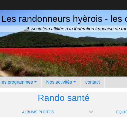
Les randonneurs hyèrois - les 
Association affiliée à la fédération française de 
️ les programmes
Nos activités
contact
Rando santé
ALBUMS PHOTOS
ÉQUI