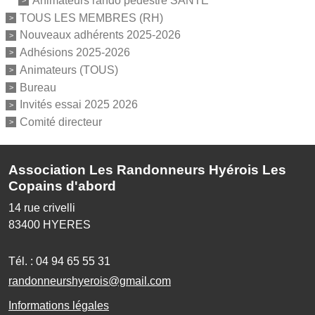
Animateurs rando pédestre SANTE
TOUS LES MEMBRES (RH)
Nouveaux adhérents 2025-2026
Adhésions 2025-2026
Animateurs (TOUS)
Bureau
Invités essai 2025 2026
Comité directeur
Association Les Randonneurs Hyérois Les
Copains d'abord
14 rue crivelli
83400
HYERES
Tél. :
04 94 65 55 31
randonneurshyerois@gmail.com
Informations légales