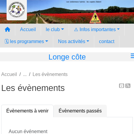
Les randonneurs hyèrois - les copains d'abord
Panneau de gestion des cookies
Accueil
le club
⚠️ Infos importantes
🗓️ les programmes
Nos activités
contact
Longe côte
Accueil
Les évènements
Les évènements
Évènements à venir
Évènements passés
Aucun événement