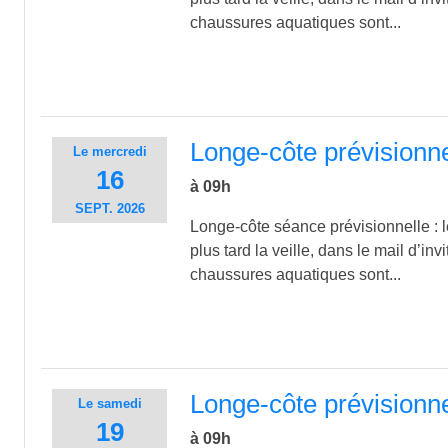
chaussures aquatiques sont...
Longe-côte prévisionn
Le
mercredi
16
à 09h
SEPT.
2026
Longe-côte séance prévisionnelle : le
plus tard la veille, dans le mail d’inv
chaussures aquatiques sont...
Longe-côte prévisionn
Le
samedi
19
à 09h