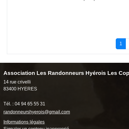
1
Association Les Randonneurs Hyérois Les Cop
14 rue crivelli
83400
HYERES
Tél. :
04 94 65 55 31
randonneurshyerois@gmail.com
Informations légales
Signaler un contenu inapproprié