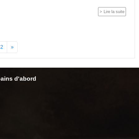
Lire la suite
2
»
ains d'abord