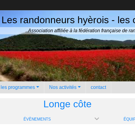
Les randonneurs hyèrois - les 
Association affiliée à la fédération française de 
️ les programmes
Nos activités
contact
Longe côte
ÉVÈNEMENTS
ÉQUI