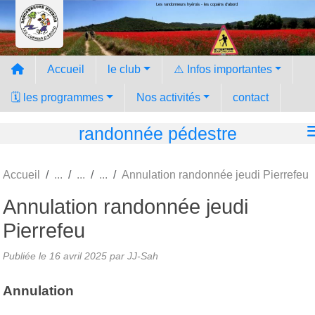
Les randonneurs hyèrois - les copains d'abord
Panneau de gestion des cookies
Accueil
le club
⚠️ Infos importantes
🗓️ les programmes
Nos activités
contact
randonnée pédestre
Accueil
Annulation randonnée jeudi Pierrefeu
Annulation randonnée jeudi
Pierrefeu
Publiée le
16 avril 2025
par JJ-Sah
Annulation