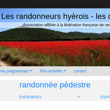
Les randonneurs hyèrois - les 
Association affiliée à la fédération française de 
️ les programmes
Nos activités
contact
randonnée pédestre
ÉVÈNEMENTS
ÉQUI