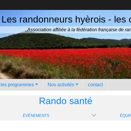
Les randonneurs hyèrois - les 
Association affiliée à la fédération française de 
️ les programmes
Nos activités
contact
Rando santé
ÉVÈNEMENTS
ÉQUI