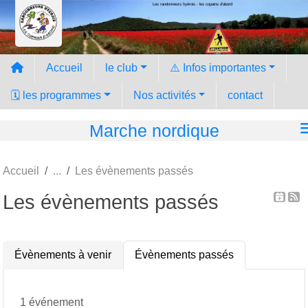
Les randonneurs hyèrois - les copains d'abord
Panneau de gestion des cookies
Accueil
le club
⚠️ Infos importantes
🗓️ les programmes
Nos activités
contact
Marche nordique
Accueil
Les évènements passés
Les évènements passés
Évènements à venir
Évènements passés
1 événement