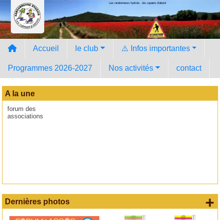
Les randonneurs hyèrois - les copains d'abord
Panneau de gestion des cookies
Accueil
le club
⚠️ Infos importantes
Programmes 2026-2027
Nos activités
contact
A la une
forum des
associations
+
Dernières photos