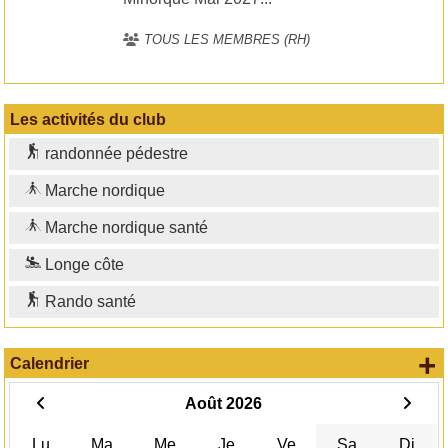
TOUS LES MEMBRES (RH)
Les activités du club
randonnée pédestre
Marche nordique
Marche nordique santé
Longe côte
Rando santé
+
Calendrier
Août 2026
Lu
Ma
Me
Je
Ve
Sa
Di