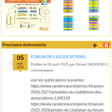
+ d'
Prochains événements
05
FORUM DES ASSOCIATIONS
sept.
Publiée le
09 août 2026
par
Gérard SADURSKI
0
2026
commentaires
voir les publications suivantes :
https://www.randonneurshyerois.fr/saison-
2026-2027/actualites-du-club/forum-des-
associations-1266158
https://www.randonneurshyerois.fr/saison-
2025-2026/photos-du-club/plan-du-forum-