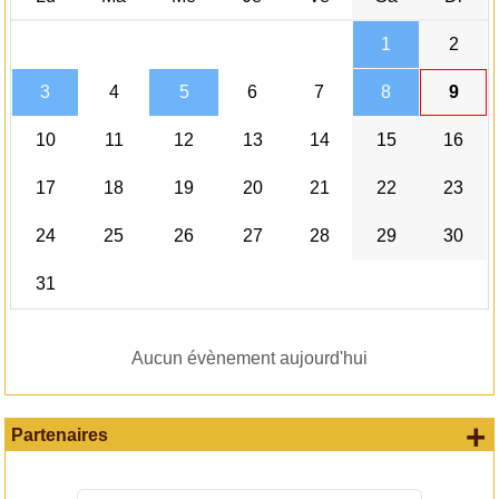
1
2
3
4
5
6
7
8
9
10
11
12
13
14
15
16
17
18
19
20
21
22
23
24
25
26
27
28
29
30
31
Aucun évènement aujourd'hui
+
Partenaires