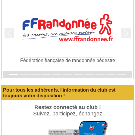
Précedent
Suiv
Fédération française de randonnée pédestre
Pour tous les adhérents, l'information du club est
toujours votre disposition !
Restez connecté au club !
Suivez, participez, échangez