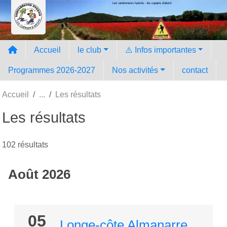
Les randonneurs hyèrois - les copains d'abord
Panneau de gestion des cookies
Accueil
le club
⚠️ Infos importantes
Programmes 2026-2027
Nos activités
contact
Accueil
Les résultats
Les résultats
102 résultats
Août 2026
05
Longe-côte Almanarre