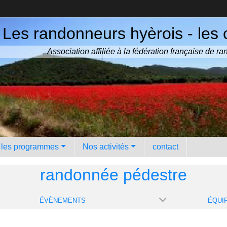
Les randonneurs hyèrois - les 
Association affiliée à la fédération française de 
️ les programmes
Nos activités
contact
randonnée pédestre
ÉVÈNEMENTS
ÉQUI