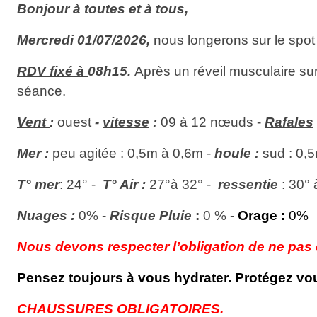
Bonjour à toutes et à tous,
Mercredi 01/07/2026,
nous longerons sur le spo
RDV
fixé à
08h15.
Après un réveil musculaire su
séance.
Vent
:
ouest
-
vitesse
:
09 à 12 nœuds -
Rafales
Mer :
peu agitée : 0,5m à 0,6m -
houle
:
sud : 0,
T° mer
: 24° -
T° Air
:
27°à 32° -
ressentie
: 30° 
Nuages :
0% -
Risque Pluie
:
0 % -
Orage
:
0%
Nous devons respecter l’obligation de ne pas d
Pensez toujours à vous hydrater. Protégez vous
CHAUSSURES OBLIGATOIRES.