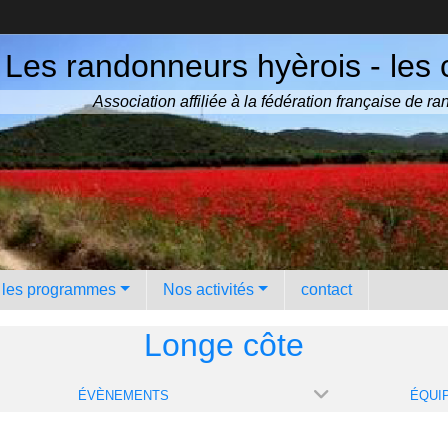
Les randonneurs hyèrois - les 
Association affiliée à la fédération française de 
️ les programmes
Nos activités
contact
Longe côte
ÉVÈNEMENTS
ÉQUI