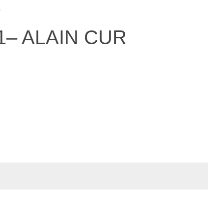
R
E1– ALAIN CUR