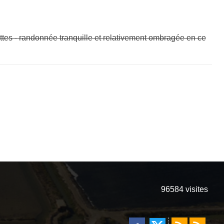
ttes - randonnée tranquille et relativement ombragée en ce
96584
visites