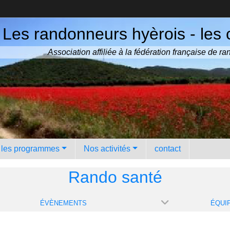
Les randonneurs hyèrois - les 
Association affiliée à la fédération française de 
️ les programmes
Nos activités
contact
Rando santé
ÉVÈNEMENTS
ÉQUI