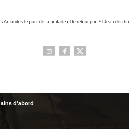
Amanites le parc de la brulade et le retour par. St Jean des bo
ains d'abord