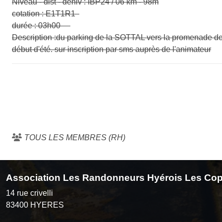
Niveau - dist - déniv : IBP24 / 06 km - 98m
cotation : E1T1R1
durée : 03h00
Description :du parking de la SOTTAL vers la promenade des 
début d'été. sur inscription par sms auprès de l'animateur
TOUS LES MEMBRES (RH)
Association Les Randonneurs Hyérois Les Cop
14 rue crivelli
83400
HYERES