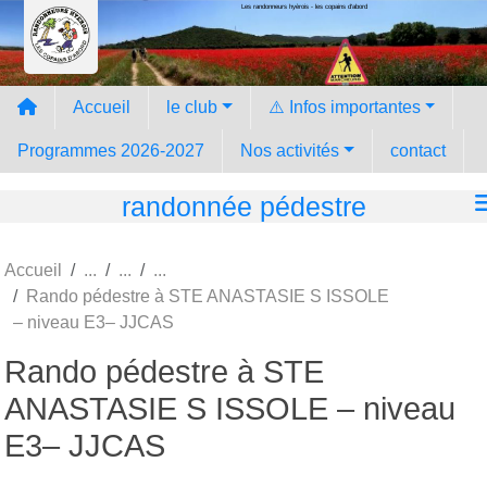
Les randonneurs hyèrois - les copains d'abord
Panneau de gestion des cookies
Accueil
le club
⚠️ Infos importantes
Programmes 2026-2027
Nos activités
contact
randonnée pédestre
Accueil
Rando pédestre à STE ANASTASIE S ISSOLE
– niveau E3– JJCAS
Rando pédestre à STE
ANASTASIE S ISSOLE – niveau
E3– JJCAS