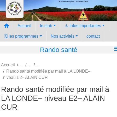
Les randonneurs hyèrois - les copains d'abord
Panneau de gestion des cookies
Accueil
le club
⚠️ Infos importantes
🗓️ les programmes
Nos activités
contact
Rando santé
Accueil
Rando santé modifiée par mail à LA LONDE–
niveau E2– ALAIN CUR
Rando santé modifiée par mail à
LA LONDE– niveau E2– ALAIN
CUR