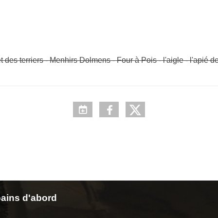
t des terriers - Menhirs Dolmens - Four à Pois - l'aigle - l'a
ains d'abord