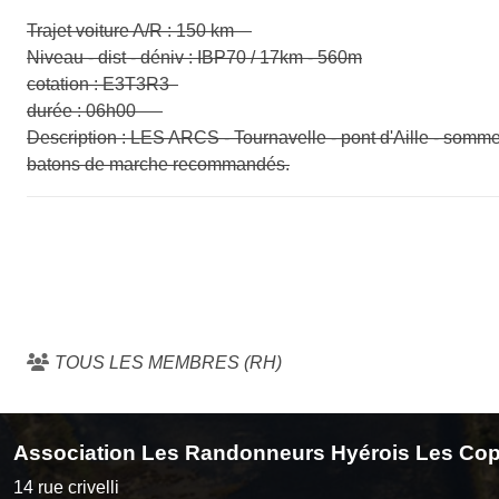
Trajet voiture A/R : 150 km
Niveau - dist - déniv : IBP70 / 17km - 560m
cotation : E3T3R3
durée : 06h00
Description : LES ARCS - Tournavelle - pont d'Aille - somme
batons de marche recommandés.
TOUS LES MEMBRES (RH)
Association Les Randonneurs Hyérois Les Cop
14 rue crivelli