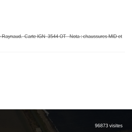
pié de Raynaud. Carte IGN 3544 OT Nota : chaussures MID et
96873
visites