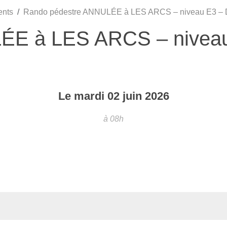
ents
Rando pédestre ANNULÉE à LES ARCS – niveau E3 – Did
E à LES ARCS – niveau E
Le
mardi
02
juin
2026
à 08h