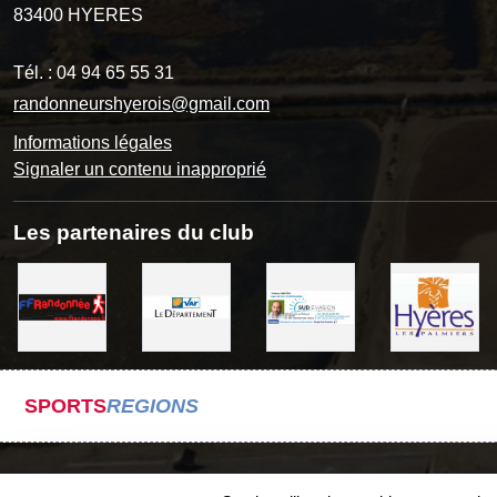
83400
HYERES
Tél. :
04 94 65 55 31
randonneurshyerois@gmail.com
Informations légales
Signaler un contenu inapproprié
Les partenaires du club
SPORTS
REGIONS