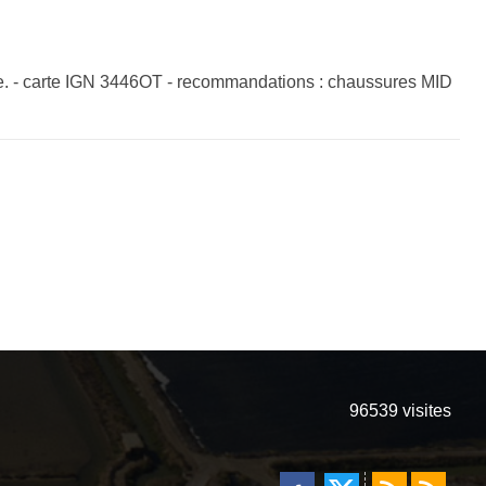
tte. - carte IGN 3446OT - recommandations : chaussures MID
96539
visites