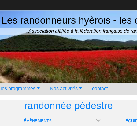
Les randonneurs hyèrois - les 
Association affiliée à la fédération française de 
️ les programmes
Nos activités
contact
randonnée pédestre
ÉVÈNEMENTS
ÉQUI