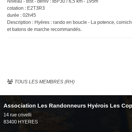
Niveau - dist - déniv : IBP30 / 6,5 km - 195m
cotation : E2T3R3
durée : 02h45
Description : Hyères : rando en boucle - La potence, corni
et batons de marche recommandés.
TOUS LES MEMBRES (RH)
Association Les Randonneurs Hyérois Les Cop
14 rue crivelli
83400
HYERES