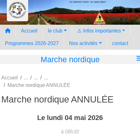
Les randonneurs hyèrois - les copains d'abord
Panneau de gestion des cookies
Accueil
le club
⚠️ Infos importantes
Programmes 2026-2027
Nos activités
contact
Marche nordique
Accueil
Marche nordique ANNULÉE
Marche nordique ANNULÉE
Le
lundi
04
mai
2026
à 08h30