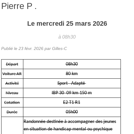
Pierre P .
Le
mercredi
25
mars
2026
à 08h30
Publié le
23 févr. 2026
par Gilles-C
08h30
Départ
80 km
Voiture AR
Sport Adapté
Activité
IBP 30 09 km 150 m
Niveau
E2 T1 R1
Cotation
05h00
Durée
Randonnée destinée à accompagner des jeunes
en situation de handicap mental ou psychique