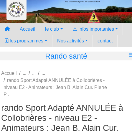
Les randonneurs hyèrois - les copains d'abord
Panneau de gestion des cookies
Accueil
le club
⚠️ Infos importantes
🗓️ les programmes
Nos activités
contact
Rando santé
Accueil
rando Sport Adapté ANNULÉE à Collobrières -
niveau E2 - Animateurs : Jean B. Alain Cur. Pierre
P .
rando Sport Adapté ANNULÉE à
Collobrières - niveau E2 -
Animateurs : Jean B. Alain Cur.