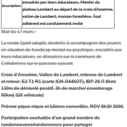
encadrés par leurs éducateurs. Menhir du
Description
plateau Lambert au départ de la croix d’Anselme,
vallon de Lambert, maison forestière. Tout
adhérent est cordialement invité
Mail du 17 mars :
La rando Sport adapté, destinée à accompagner des jeunes
en situation de handicap mental ou psychique, encadrés par
leurs éducateurs, se déroulera sur la commune de
Collobrières sur le parcours suivant:
Croix d'Anselme, Vallon de Lambert, retenue de Lambert
et retour: E2 T1 R1 (carte IGN /3445OT), IBP 28 /7.8km/
130m de dénivelé positif. 3h de marche/ covoiturage
80km( 32€ véhicule)
Prévoir pique-nique et bâtons conseillés. RDV 8h30 3000.
Participation souhaitée d'un grand nombre de
randonneuses/randonneurs pour partager