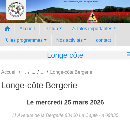
Les randonneurs hyèrois - les copains d'abord
Panneau de gestion des cookies
Accueil
le club
⚠️ Infos importantes
🗓️ les programmes
Nos activités
contact
Longe côte
Accueil
Longe-côte Bergerie
Longe-côte Bergerie
Le
mercredi
25
mars
2026
11 Avenue de la Bergerie
83400
La Capte
- à 09h30