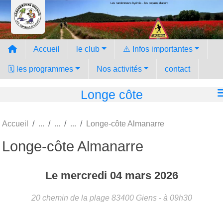
Les randonneurs hyèrois - les copains d'abord
Panneau de gestion des cookies
Accueil
le club
⚠️ Infos importantes
🗓️ les programmes
Nos activités
contact
Longe côte
Accueil
Longe-côte Almanarre
Longe-côte Almanarre
Le
mercredi
04
mars
2026
20 chemin de la plage
83400
Giens
- à 09h30