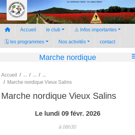
Les randonneurs hyèrois - les copains d'abord
Panneau de gestion des cookies
Accueil
le club
⚠️ Infos importantes
🗓️ les programmes
Nos activités
contact
Marche nordique
Accueil
Marche nordique Vieux Salins
Marche nordique Vieux Salins
Le
lundi
09
févr.
2026
à 08h30