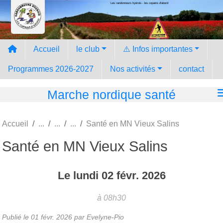
Les randonneurs hyèrois - les copains d'abord
Panneau de gestion des cookies
Accueil
le club
⚠️ Infos importantes
Programmes 2026-2027
Nos activités
contact
Marche nordique santé
Accueil
Santé en MN Vieux Salins
Santé en MN Vieux Salins
Le
lundi
02
févr.
2026
à 08h30
Publié le
01 févr. 2026
par Evelyne-Pio