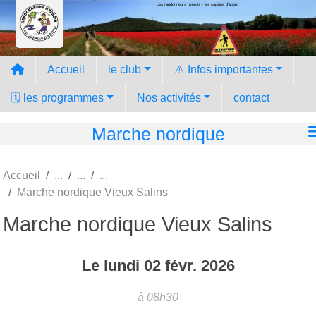
Les randonneurs hyèrois - les copains d'abord
Panneau de gestion des cookies
Accueil
le club
⚠️ Infos importantes
🗓️ les programmes
Nos activités
contact
Marche nordique
Accueil
Marche nordique Vieux Salins
Marche nordique Vieux Salins
Le
lundi
02
févr.
2026
à 08h30