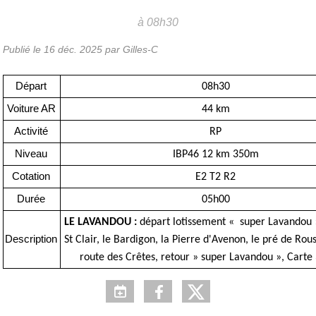
à 08h30
Publié le
16 déc. 2025
par Gilles-C
Départ
08h30
Voiture AR
44 km
Activité
RP
Niveau
IBP46 12 km 350m
Cotation
E2 T2 R2
Durée
05h00
LE LAVANDOU :
départ lotissement « super Lavandou »
Description
St Clair, le Bardigon, la Pierre d'Avenon, le pré de Rou
route des Crêtes, retour » super Lavandou », Carte