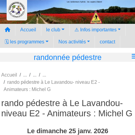
Les randonneurs hyèrois - les copains d'abord
Panneau de gestion des cookies
Accueil
le club
⚠️ Infos importantes
🗓️ les programmes
Nos activités
contact
randonnée pédestre
Accueil
rando pédestre à Le Lavandou- niveau E2 -
Animateurs : Michel G
rando pédestre à Le Lavandou-
niveau E2 - Animateurs : Michel G
Le
dimanche
25
janv.
2026