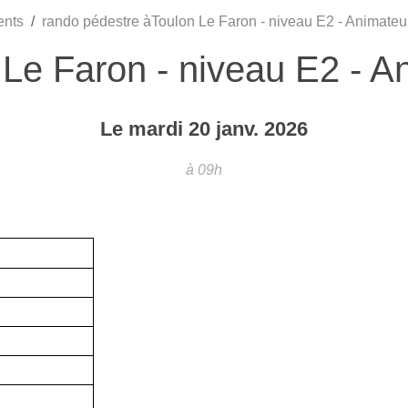
ents
rando pédestre àToulon Le Faron - niveau E2 - Animateur
Le Faron - niveau E2 - An
Le
mardi
20
janv.
2026
à 09h