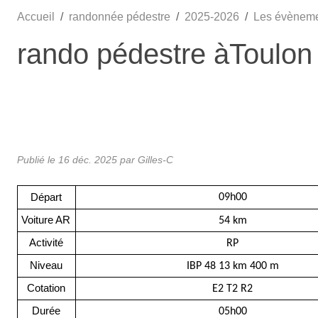
Accueil
randonnée pédestre
2025-2026
Les évènem
rando pédestre àToulon 
Publié le
16 déc. 2025
par Gilles-C
Départ
09h00
Voiture AR
54 km
Activité
RP
Niveau
IBP 48 13 km 400 m
Cotation
E2 T2 R2
Durée
05h00