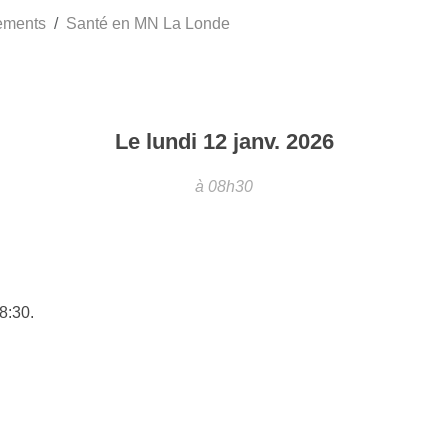
ements
Santé en MN La Londe
Le
lundi
12
janv.
2026
à 08h30
8:30.