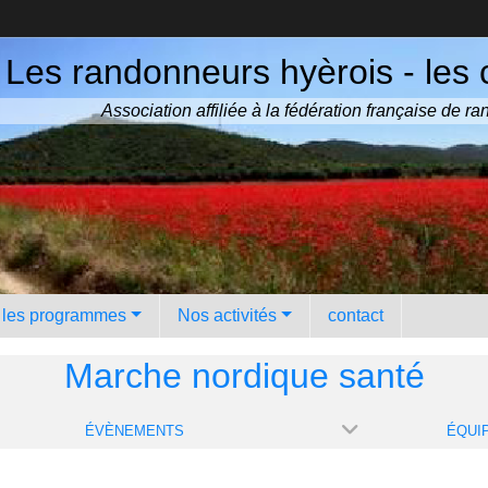
Les randonneurs hyèrois - les 
Association affiliée à la fédération française de 
️ les programmes
Nos activités
contact
Marche nordique santé
ÉVÈNEMENTS
ÉQUI