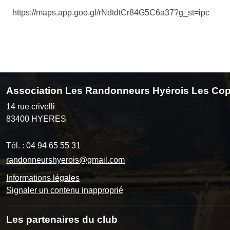
https://maps.app.goo.gl/rNdtdtCr84G5C6a37?g_st=ipc
Association Les Randonneurs Hyérois Les Cop
14 rue crivelli
83400
HYERES
Tél. :
04 94 65 55 31
randonneurshyerois@gmail.com
Informations légales
Signaler un contenu inapproprié
Les partenaires du club