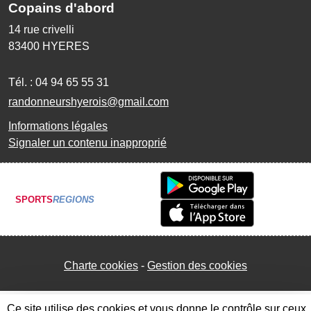
Copains d'abord
14 rue crivelli
83400
HYERES
Tél. :
04 94 65 55 31
randonneurshyerois@gmail.com
Informations légales
Signaler un contenu inapproprié
SPORTS
REGIONS
Charte cookies
Gestion des cookies
Ce site utilise des cookies et vous donne le contrôle sur ceux