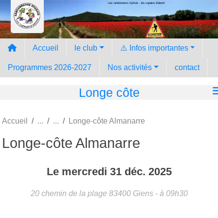
Les randonneurs hyèrois - les copains d'abord
Panneau de gestion des cookies
Accueil
le club
⚠️ Infos importantes
Programmes 2026-2027
Nos activités
contact
Longe côte
Accueil
Longe-côte Almanarre
Longe-côte Almanarre
Le
mercredi
31
déc.
2025
20 chemin de la plage
83400
Giens
- à 09h30