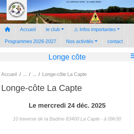
Les randonneurs hyèrois - les copains d'abord
Panneau de gestion des cookies
Accueil
le club
⚠️ Infos importantes
Programmes 2026-2027
Nos activités
contact
Longe côte
Accueil
Longe-côte La Capte
Longe-côte La Capte
Le
mercredi
24
déc.
2025
10 traverse de la Badine
83400
La Capte
- à 09h30