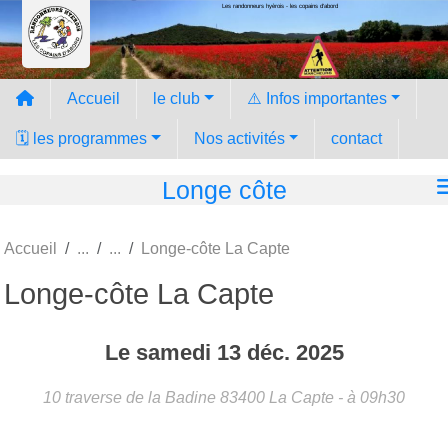
Les randonneurs hyèrois - les copains d'abord
Panneau de gestion des cookies
Accueil
le club
⚠️ Infos importantes
🗓️ les programmes
Nos activités
contact
Longe côte
Accueil
Longe-côte La Capte
Longe-côte La Capte
Le
samedi
13
déc.
2025
10 traverse de la Badine
83400
La Capte
- à 09h30