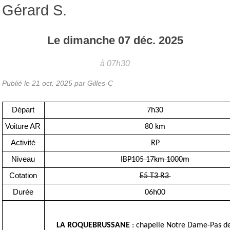
Gérard S.
Le
dimanche
07
déc.
2025
à 07h30
Publié le
21 oct. 2025
par Gilles-C
Départ
7h30
Voiture AR
80 km
Activité
RP
Niveau
IBP105 17km 1000m
Cotation
E5 T3 R3
Durée
06h00
LA ROQUEBRUSSANE
: chapelle Notre Dame-Pas de