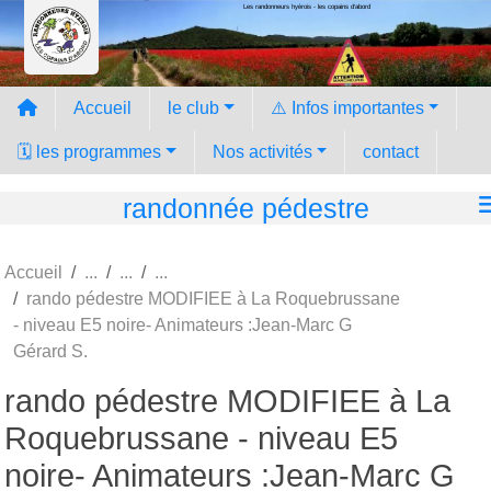
Les randonneurs hyèrois - les copains d'abord
Panneau de gestion des cookies
Accueil
le club
⚠️ Infos importantes
🗓️ les programmes
Nos activités
contact
randonnée pédestre
Accueil
rando pédestre MODIFIEE à La Roquebrussane
- niveau E5 noire- Animateurs :Jean-Marc G
Gérard S.
rando pédestre MODIFIEE à La
Roquebrussane - niveau E5
noire- Animateurs :Jean-Marc G