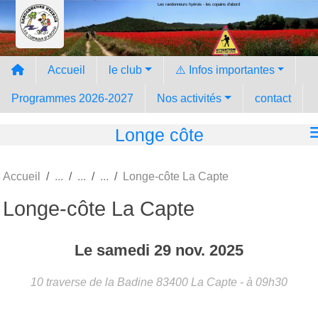
Les randonneurs hyèrois - les copains d'abord
Panneau de gestion des cookies
Accueil
le club
⚠️ Infos importantes
Programmes 2026-2027
Nos activités
contact
Longe côte
Accueil
Longe-côte La Capte
Longe-côte La Capte
Le
samedi
29
nov.
2025
10 traverse de la Badine
83400
La Capte
- à 09h30