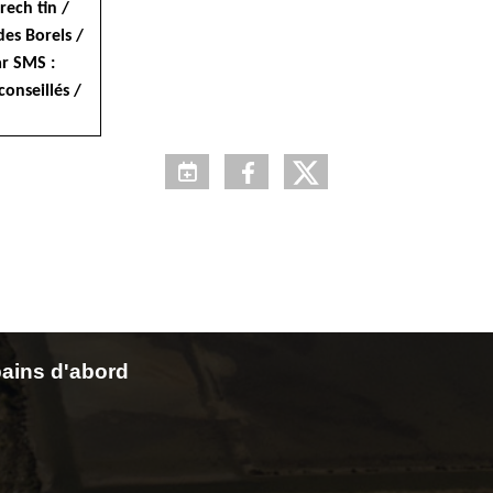
rech tin /
des Borels /
ar SMS :
onseillés /
ains d'abord