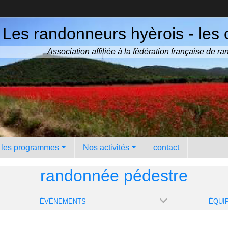
Les randonneurs hyèrois - les 
Association affiliée à la fédération française de 
️ les programmes
Nos activités
contact
randonnée pédestre
ÉVÈNEMENTS
ÉQUI