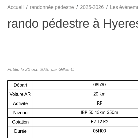
Accueil
randonnée pédestre
2025-2026
Les évènem
rando pédestre à Hyere
Publié le
20 oct. 2025
par Gilles-C
Départ
08h30
Voiture AR
20 km
Activité
RP
Niveau
IBP 50 15km 350m
Cotation
E2 T2 R2
Durée
05H00