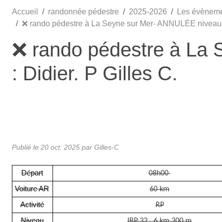
Accueil
randonnée pédestre
2025-2026
Les évènem
❌ rando pédestre à La Seyne sur Mer- ANNULÉE niveau E2
❌ rando pédestre à La
: Didier. P Gilles C.
Publié le
20 oct. 2025
par Gilles-C
Départ
08h00
Voiture AR
60 km
Activité
RP
Niveau
IBP 32 6 km 300 m