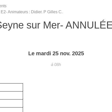
ents
- Animateurs : Didier. P Gilles C.
 Seyne sur Mer- ANNULÉE
Le
mardi
25
nov.
2025
à 08h