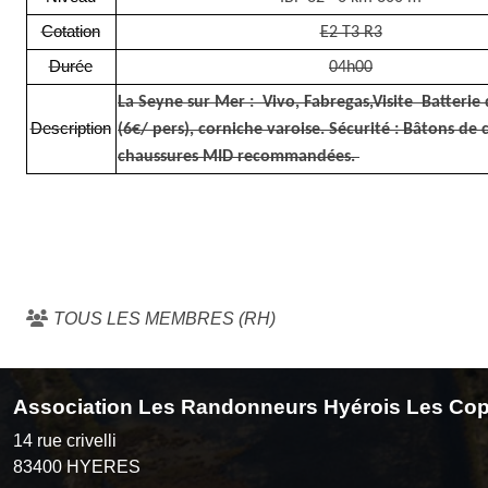
Cotation
E2 T3 R3
Durée
04h00
La Seyne sur Mer : Vivo, Fabregas,Visite Batterie
Description
(6€/ pers), corniche varoise. Sécurité : Bâtons de 
chaussures MID recommandées.
TOUS LES MEMBRES (RH)
Association Les Randonneurs Hyérois Les Cop
14 rue crivelli
83400
HYERES