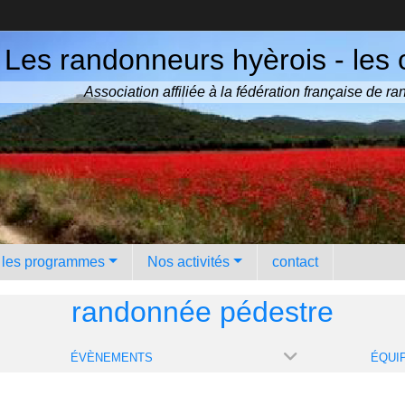
Les randonneurs hyèrois - les 
Association affiliée à la fédération française de 
️ les programmes
Nos activités
contact
randonnée pédestre
ÉVÈNEMENTS
ÉQUI