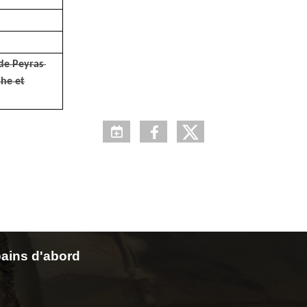
 de Peyras
che et
ains d'abord