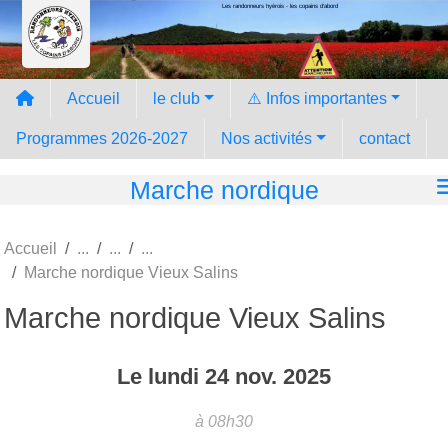
Les randonneurs hyèrois - les copains d'abord
Panneau de gestion des cookies
Accueil
le club
⚠️ Infos importantes
Programmes 2026-2027
Nos activités
contact
Marche nordique
Accueil
Marche nordique Vieux Salins
Marche nordique Vieux Salins
Le
lundi
24
nov.
2025
à 08h30