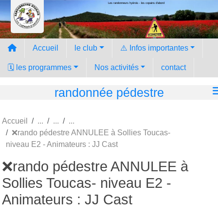
Les randonneurs hyèrois - les copains d'abord
Panneau de gestion des cookies
Accueil
le club
⚠️ Infos importantes
🗓️ les programmes
Nos activités
contact
randonnée pédestre
Accueil
❌️rando pédestre ANNULEE à Sollies Toucas-
niveau E2 - Animateurs : JJ Cast
❌️rando pédestre ANNULEE à
Sollies Toucas- niveau E2 -
Animateurs : JJ Cast