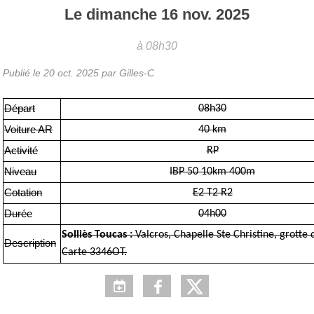
Le
dimanche
16
nov.
2025
à 08h30
Publié le
20 oct. 2025
par Gilles-C
Départ
08h30
Voiture AR
40 km
Activité
RP
Niveau
IBP 50 10km 400m
Cotation
E2 T2 R2
Durée
04h00
Solliès Toucas :
Valcros, Chapelle Ste Christine, grotte 
Description
Carte 3346OT.