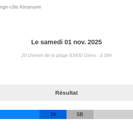
nge-côte Almanarre
Le
samedi
01
nov.
2025
20 chemin de la plage
83400
Giens
- à 09h
Résultat
24
SB