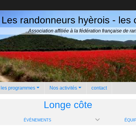
Les randonneurs hyèrois - les 
Association affiliée à la fédération française de 
️ les programmes
Nos activités
contact
Longe côte
ÉVÈNEMENTS
ÉQUI