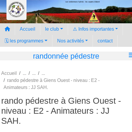
Les randonneurs hyèrois - les copains d'abord
Panneau de gestion des cookies
Accueil
le club
⚠️ Infos importantes
🗓️ les programmes
Nos activités
contact
randonnée pédestre
Accueil
rando pédestre à Giens Ouest - niveau : E2 -
Animateurs : JJ SAH.
rando pédestre à Giens Ouest -
niveau : E2 - Animateurs : JJ
SAH.