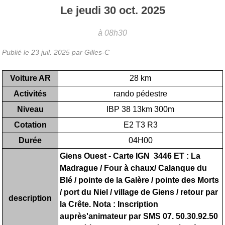
Le
jeudi
30
oct.
2025
à 08h30
Publié le
23 juil. 2025
par Gilles-C
Voiture AR
28 km
Activités
rando pédestre
Niveau
IBP 38 13km 300m
Cotation
E2 T3 R3
Durée
04H00
Giens Ouest - Carte IGN 3446 ET : La
Madrague / Four à chaux/ Calanque du
Blé / pointe de la Galère / pointe des Morts
/ port du Niel / village de Giens / retour par
description
la Crête. Nota : Inscription
auprès'animateur par SMS 07. 50.30.92.50