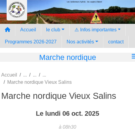
Les randonneurs hyèrois - les copains d'abord
Panneau de gestion des cookies
Accueil
le club
⚠️ Infos importantes
Programmes 2026-2027
Nos activités
contact
Marche nordique
Accueil
Marche nordique Vieux Salins
Marche nordique Vieux Salins
Le
lundi
06
oct.
2025
à 08h30