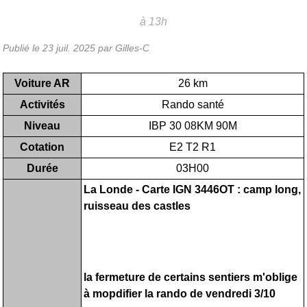
à 13h
Publié le
23 juil. 2025
par Gilles-C
Voiture AR
26 km
Activités
Rando santé
Niveau
IBP 30 08KM 90M
Cotation
E2 T2 R1
Durée
03H00
La Londe - Carte IGN 3446OT : camp long,
ruisseau des castles
la fermeture de certains sentiers m'oblige
à mopdifier la rando de vendredi 3/10