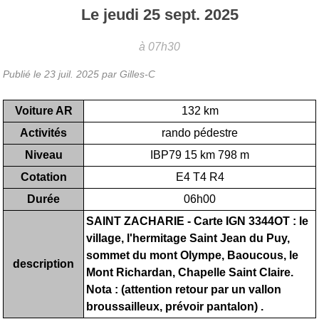
Le
jeudi
25
sept.
2025
à 07h30
Publié le
23 juil. 2025
par Gilles-C
Voiture AR
132 km
Activités
rando pédestre
Niveau
IBP79 15 km 798 m
Cotation
E4 T4 R4
Durée
06h00
SAINT ZACHARIE - Carte IGN 3344OT : le
village, l'hermitage Saint Jean du Puy,
sommet du mont Olympe, Baoucous, le
description
Mont Richardan, Chapelle Saint Claire.
Nota : (attention retour par un vallon
broussailleux, prévoir pantalon) .