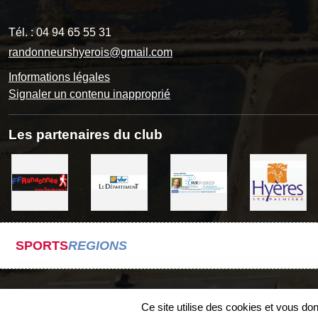
Tél. :
04 94 65 55 31
randonneurshyerois@gmail.com
Informations légales
Signaler un contenu inapproprié
Les partenaires du club
SPORTS
REGIONS
Ce site utilise des cookies et vous do