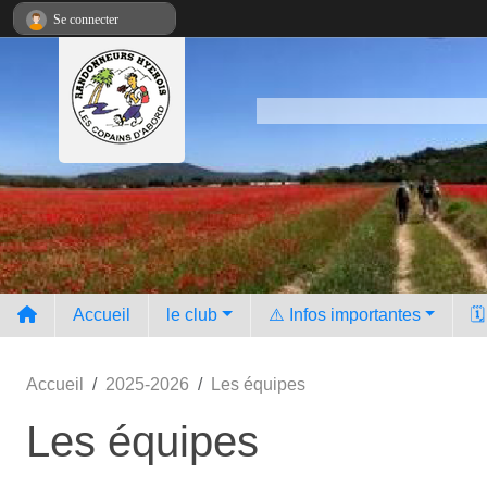
Panneau de gestion des cookies
Se connecter
Accueil
le club
⚠️ Infos importantes
🗓
Accueil
2025-2026
Les équipes
Les équipes