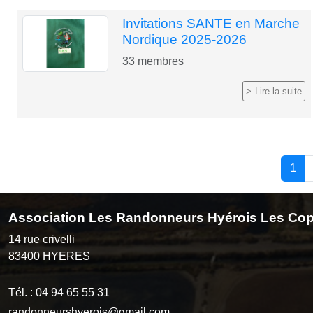
Invitations SANTE en Marche
Nordique 2025-2026
33
membres
Lire la suite
1
Association Les Randonneurs Hyérois Les Cop
14 rue crivelli
83400
HYERES
Tél. :
04 94 65 55 31
randonneurshyerois@gmail.com