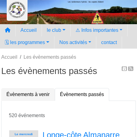
Les randonneurs hyèrois - les copains d'abord
Panneau de gestion des cookies
Accueil
le club
⚠️ Infos importantes
🗓️ les programmes
Nos activités
contact
Accueil
Les évènements passés
Les évènements passés
Évènements à venir
Évènements passés
520 événements
Longe-côte Almanarre
Le
mercredi