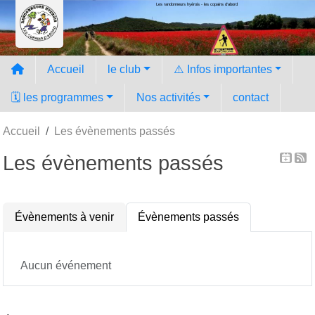
Les randonneurs hyèrois - les copains d'abord
Panneau de gestion des cookies
Accueil
le club
⚠️ Infos importantes
🗓️ les programmes
Nos activités
contact
Accueil
Les évènements passés
Les évènements passés
Évènements à venir
Évènements passés
Aucun événement