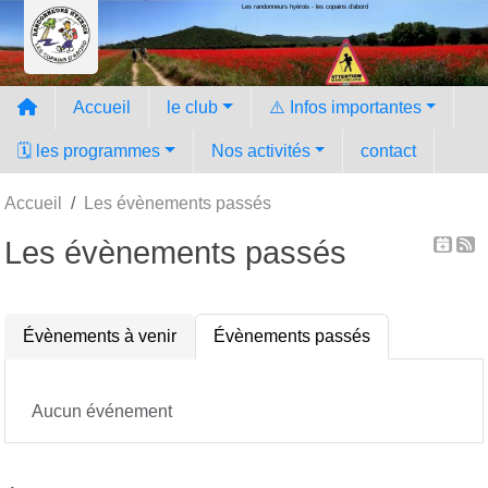
Les randonneurs hyèrois - les copains d'abord
Panneau de gestion des cookies
Accueil
le club
⚠️ Infos importantes
🗓️ les programmes
Nos activités
contact
Accueil
Les évènements passés
Les évènements passés
Évènements à venir
Évènements passés
Aucun événement