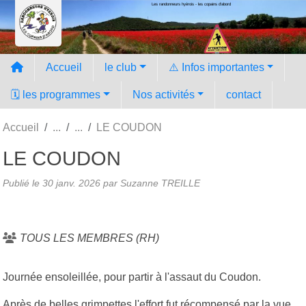
Les randonneurs hyèrois - les copains d'abord
Panneau de gestion des cookies
Accueil
le club
⚠️ Infos importantes
🗓️ les programmes
Nos activités
contact
Accueil
LE COUDON
LE COUDON
Publié le
30 janv. 2026
par Suzanne TREILLE
TOUS LES MEMBRES (RH)
Journée ensoleillée, pour partir à l'assaut du Coudon.
Après de belles grimpettes,l'effort fut récompensé par la vue