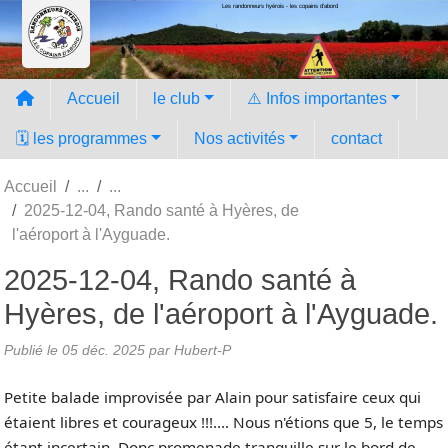
Les randonneurs hyèrois - les copains d'abord
Panneau de gestion des cookies
Accueil
le club
⚠️ Infos importantes
🗓️ les programmes
Nos activités
contact
Accueil
2025-12-04, Rando santé à Hyères, de
l'aéroport à l'Ayguade.
2025-12-04, Rando santé à
Hyères, de l'aéroport à l'Ayguade.
Publié le
05 déc. 2025
par Hubert-P
Petite balade improvisée par Alain pour satisfaire ceux qui
étaient libres et courageux !!!…. Nous n'étions que 5, le temps
étant incertain. Donc promenade tranquille sur le bord de