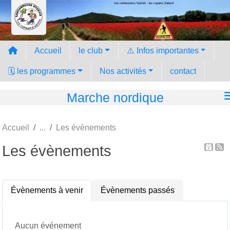
Les randonneurs hyèrois - les copains d'abord
Panneau de gestion des cookies
Accueil
le club
⚠️ Infos importantes
🗓️ les programmes
Nos activités
contact
Marche nordique
Accueil
Les évènements
Les évènements
Évènements à venir
Évènements passés
Aucun événement