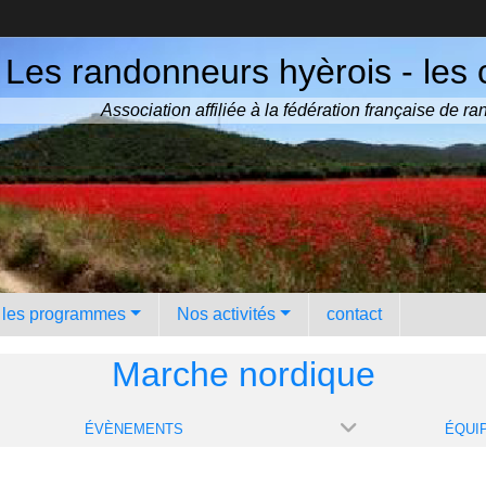
Les randonneurs hyèrois - les 
Association affiliée à la fédération française de 
️ les programmes
Nos activités
contact
Marche nordique
ÉVÈNEMENTS
ÉQUI